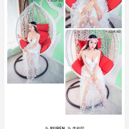
XIUREN
李梓熙