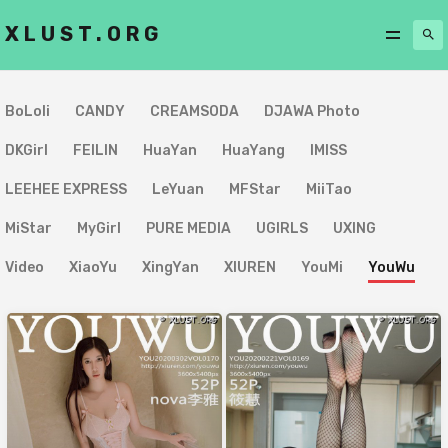
XLUST.ORG
BoLoli
CANDY
CREAMSODA
DJAWA Photo
DKGirl
FEILIN
HuaYan
HuaYang
IMISS
LEEHEE EXPRESS
LeYuan
MFStar
MiiTao
MiStar
MyGirl
PURE MEDIA
UGIRLS
UXING
Video
XiaoYu
XingYan
XIUREN
YouMi
YouWu