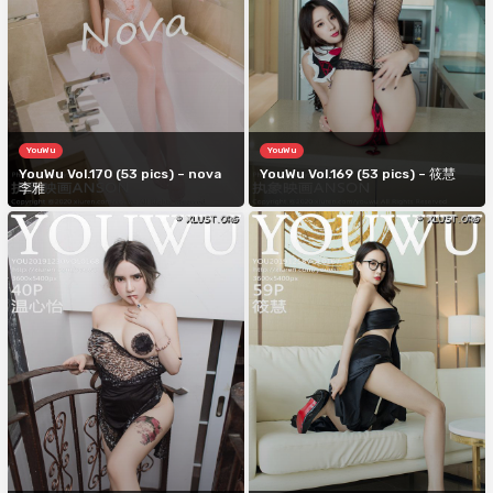
YouWu
YouWu
YouWu Vol.170 (53 pics) – nova
YouWu Vol.169 (53 pics) – 筱慧
李雅