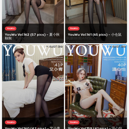
YouWu
YouWu
YouWu Vol.162 (57 pics) – 夏小秋
YouWu Vol.161 (65 pics) – 小仓鼠
秋秋
YouWu
YouWu
YouWu Vol.160 (42 pics) – 艾小青
YouWu Vol.159 (41 pics) – 温心怡