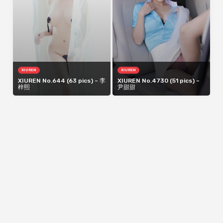
XIUREN
XIUREN
XIUREN No.644 (63 pics) – 李
XIUREN No.4730 (51 pics) –
梓熙
尹甜甜