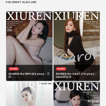
YOU MIGHT ALSO LIKE
XIUREN
XIUREN
XIUREN No.1891 (52 pics) – 艺
XIUREN No.6467 (74 pics) –
轩
Carol周妍希