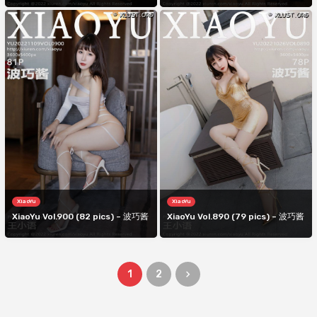
XiaoYu
XiaoYu
XiaoYu Vol.900 (82 pics) – 波巧酱
XiaoYu Vol.890 (79 pics) – 波巧酱
1
2