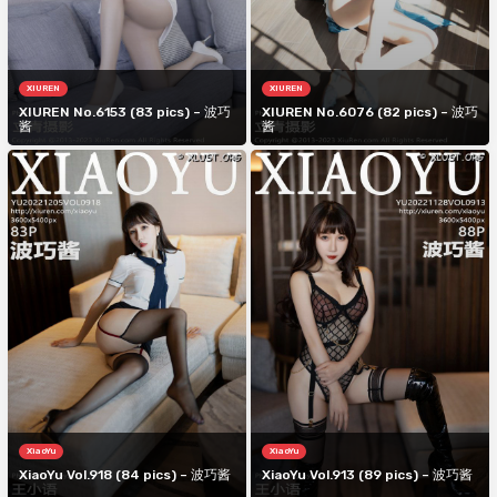
XIUREN
XIUREN
XIUREN No.6153 (83 pics) – 波巧
XIUREN No.6076 (82 pics) – 波巧
酱
酱
XiaoYu
XiaoYu
XiaoYu Vol.918 (84 pics) – 波巧酱
XiaoYu Vol.913 (89 pics) – 波巧酱