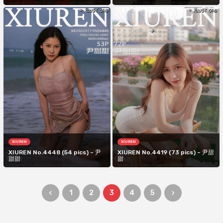
XIUREN
XIUREN
XIUREN No.4448 (54 pics) – 尹
XIUREN No.4419 (73 pics) – 尹甜
甜甜
甜
1
2
3
4
5