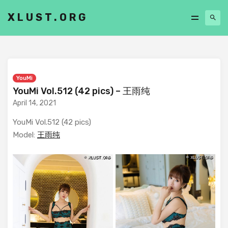
XLUST.ORG
YouMi
YouMi Vol.512 (42 pics) – 王雨纯
April 14, 2021
YouMi Vol.512 (42 pics)
Model:
王雨纯