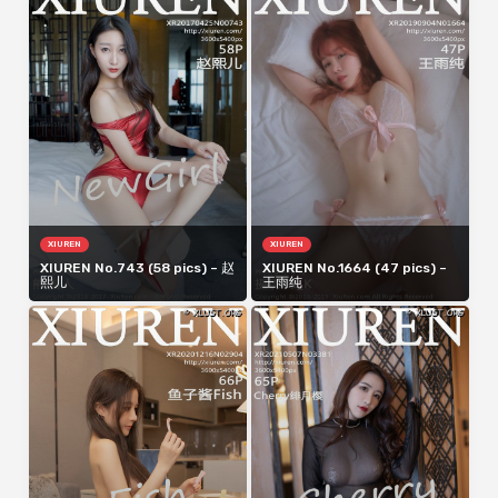
XIUREN
XIUREN
XIUREN No.743 (58 pics) – 赵
XIUREN No.1664 (47 pics) –
熙儿
王雨纯