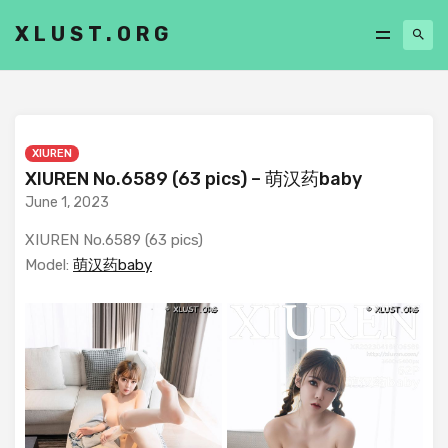
XLUST.ORG
XIUREN
XIUREN No.6589 (63 pics) – 萌汉药baby
June 1, 2023
XIUREN No.6589 (63 pics)
Model:
萌汉药baby