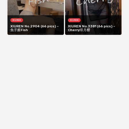
XIUREN
XIUREN
XIUREN No.2904 (66 pics) –
XIUREN No.3381 (66 pics) –
鱼子酱Fish
Cherry绯月樱