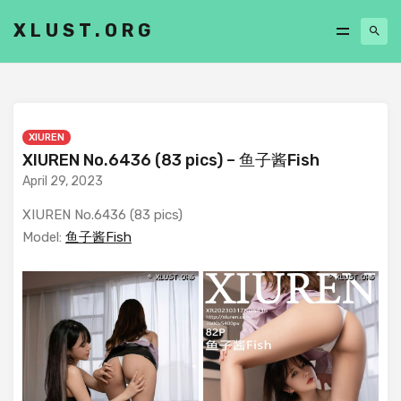
XLUST.ORG
XIUREN
XIUREN No.6436 (83 pics) – 鱼子酱Fish
April 29, 2023
XIUREN No.6436 (83 pics)
Model:
鱼子酱Fish