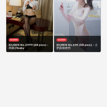
XIUREN
XIUREN
XIUREN No.2999 (68 pics) –
XIUREN No.695 (58 pics) – 土
周慕汐baby
肥圆矮挫穷