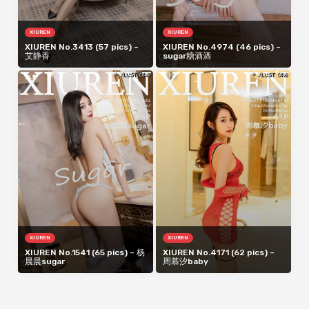
XIUREN
XIUREN
XIUREN No.3413 (57 pics) –
XIUREN No.4974 (46 pics) –
艾静香
sugar糖酒酒
XIUREN
XIUREN
XIUREN No.1541 (65 pics) – 杨
XIUREN No.4171 (62 pics) –
晨晨sugar
周慕汐baby