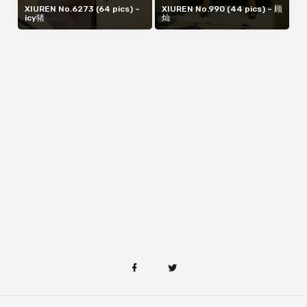
XIUREN No.6273 (64 pics) –
XIUREN No.990 (44 pics) – 顾
icy猪
灿