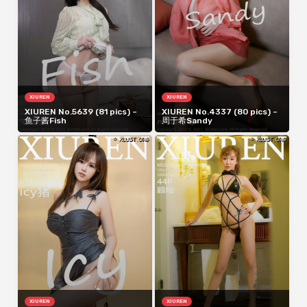
XIUREN
XIUREN
XIUREN No.5639 (81 pics) –
XIUREN No.4337 (80 pics) –
鱼子酱Fish
周于希Sandy
XIUREN
XIUREN