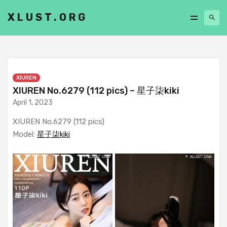
XLUST.ORG
XIUREN
XIUREN No.6279 (112 pics) – 星子柒kiki
April 1, 2023
XIUREN No.6279 (112 pics)
Model:
星子柒kiki