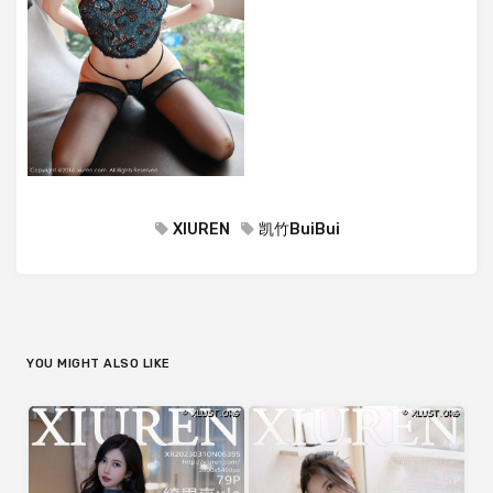
XIUREN
凯竹BuiBui
YOU MIGHT ALSO LIKE