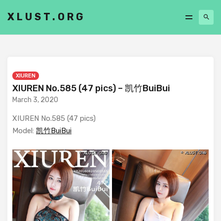
XLUST.ORG
XIUREN
XIUREN No.585 (47 pics) – 凯竹BuiBui
March 3, 2020
XIUREN No.585 (47 pics)
Model:
凯竹BuiBui