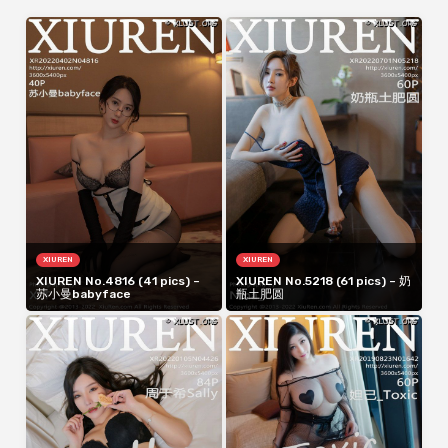
XIUREN
XIUREN
XIUREN No.4816 (41 pics) –
XIUREN No.5218 (61 pics) – 奶
苏小曼babyface
瓶土肥圆