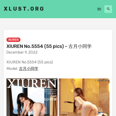
XLUST.ORG
XIUREN
XIUREN No.5554 (55 pics) – 古月小同学
December 9, 2022
XIUREN No.5554 (55 pics)
Model:
古月小同学