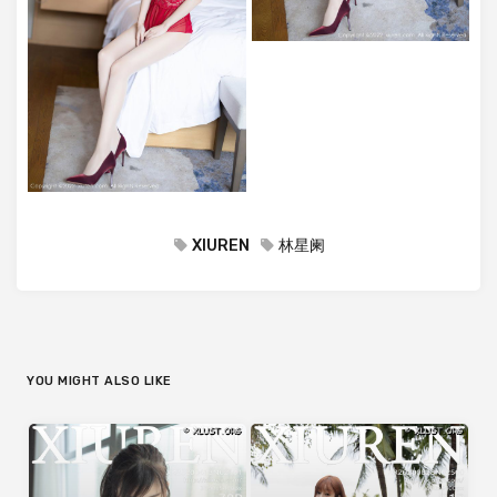
XIUREN
林星阑
YOU MIGHT ALSO LIKE