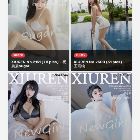
XIUREN
XIUREN
XIUREN No.2151 (78 pics) – 杨
XIUREN No.2500 (31 pics) –
晨晨sugar
王雨纯