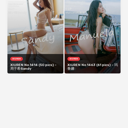
XIUREN
XIUREN
XIUREN No.1414 (50 pics) –
XIUREN No.1463 (61 pics) – 玛
周于希Sandy
鲁娜