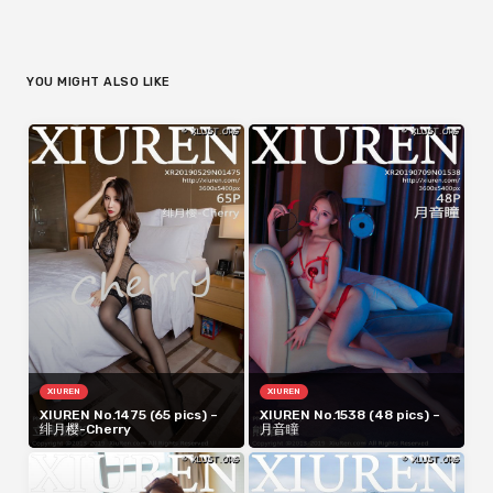
YOU MIGHT ALSO LIKE
XIUREN
XIUREN
XIUREN No.1475 (65 pics) –
XIUREN No.1538 (48 pics) –
绯月樱-Cherry
月音瞳