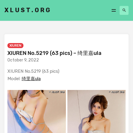
XLUST.ORG
XIUREN
XIUREN No.5219 (63 pics) – 绮里嘉ula
October 9, 2022
XIUREN No.5219 (63 pics)
Model:
绮里嘉ula