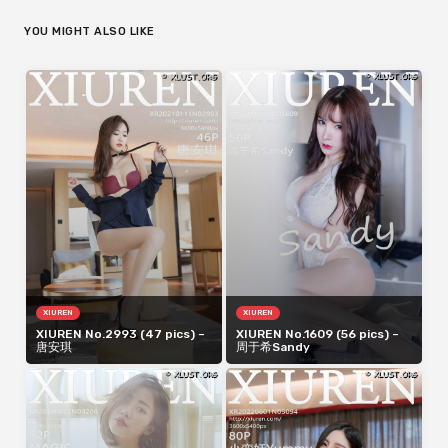
YOU MIGHT ALSO LIKE
XIUREN
XIUREN
XIUREN No.2993 (47 pics) –
XIUREN No.1609 (56 pics) –
唐安琪
周于希Sandy