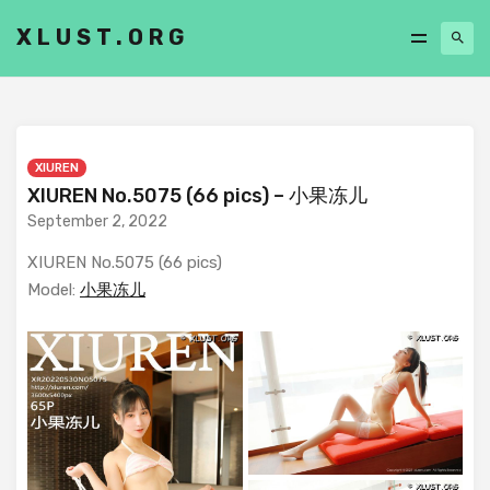
XLUST.ORG
XIUREN
XIUREN No.5075 (66 pics) – 小果冻儿
September 2, 2022
XIUREN No.5075 (66 pics)
Model:
小果冻儿