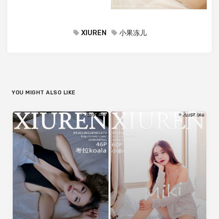
XIUREN
小果冻儿
YOU MIGHT ALSO LIKE