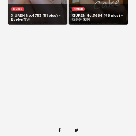
XIUREN
XIUREN
XIUREN No.4753 (51 pics) –
XIUREN No.3684 (98 pics) –
Evelyn艾莉
就是阿朱啊