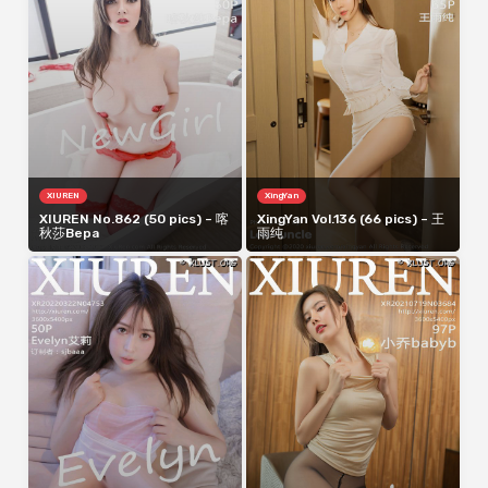
XIUREN
XingYan
XIUREN No.862 (50 pics) – 喀
XingYan Vol.136 (66 pics) – 王
秋莎Bepa
雨纯