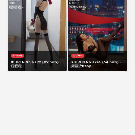
XIUREN
XIUREN
XIUREN No.6792 (89 pics) –
XIUREN No.3765 (64 pics) –
程程程-
周慕汐baby