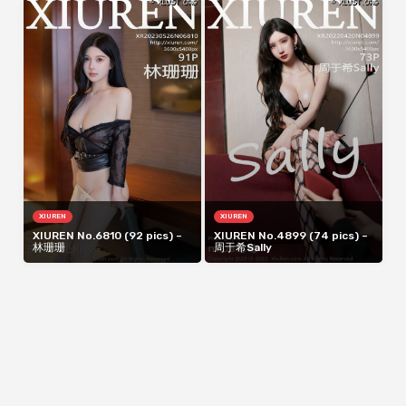
XIUREN
XIUREN
XIUREN No.6810 (92 pics) –
XIUREN No.4899 (74 pics) –
林珊珊
周于希Sally