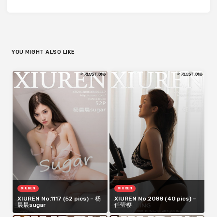
YOU MIGHT ALSO LIKE
XIUREN
XIUREN
XIUREN No.1117 (52 pics) – 杨
XIUREN No.2088 (40 pics) –
晨晨sugar
任莹樱