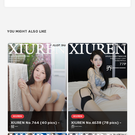
YOU MIGHT ALSO LIKE
XIUREN
XIUREN
XIUREN No.764 (40 pics) –
XIUREN No.6538 (78 pics) –
猩一
乔一一