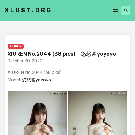
XLUST.ORG
XIUREN
XIUREN No.2044 (38 pics) – 悠悠酱yoyoyo
October 30, 2020
XIUREN No.2044 (38 pics)
Model:
悠悠酱yoyoyo