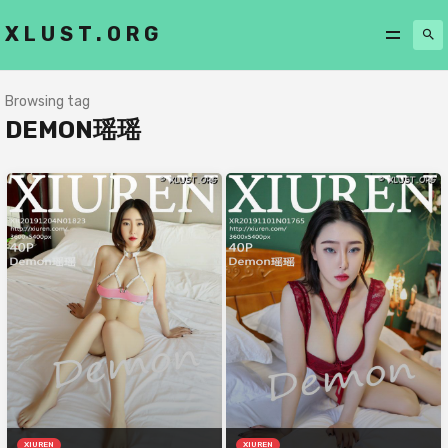
XLUST.ORG
Browsing tag
DEMON瑶瑶
XIUREN
XIUREN