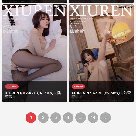
XIUREN
XIUREN
XIUREN No.6426 (86 pics) – 陆
XIUREN No.6390 (82 pics) – 陆萱
萱萱
萱
1
2
3
4
…
14