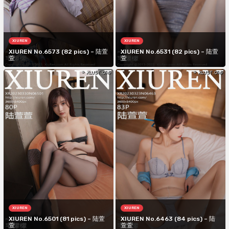
XIUREN
XIUREN
XIUREN No.6573 (82 pics) – 陆萱
XIUREN No.6531 (82 pics) – 陆萱
萱
萱
XIUREN
XIUREN
XIUREN No.6501 (81 pics) – 陆萱
XIUREN No.6463 (84 pics) – 陆
萱
萱萱