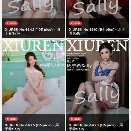
XIUREN
XIUREN
XIUREN No.6542 (103 pics) – 周
XIUREN No.6510 (84 pics) – 周于
于希Sally
希Sally
XIUREN
XIUREN
XIUREN No.6476 (86 pics) – 周
XIUREN No.6473 (86 pics) – 周
于希Sally
于希Sally