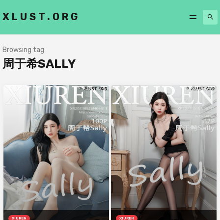
XLUST.ORG
Browsing tag
周于希SALLY
XIUREN
XIUREN