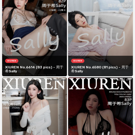
XIUREN
XIUREN
XIUREN No.6614 (83 pics) – 周于
XIUREN No.6580 (81 pics) – 周于
希Sally
希Sally