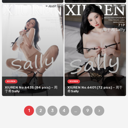
XIUREN
XIUREN
XIUREN No.6435 (84 pics) – 周
XIUREN No.6401 (72 pics) – 周于
于希Sally
希Sally
1
2
3
4
…
9