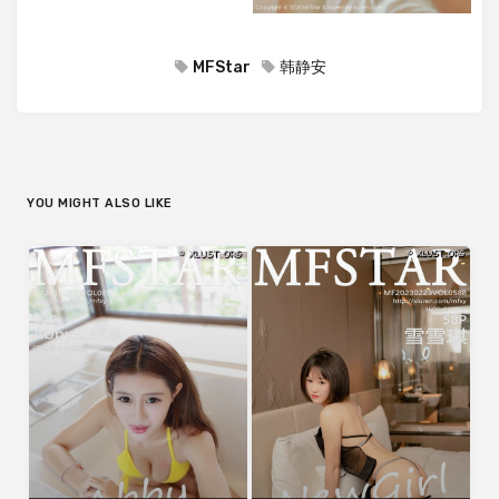
MFStar
韩静安
YOU MIGHT ALSO LIKE