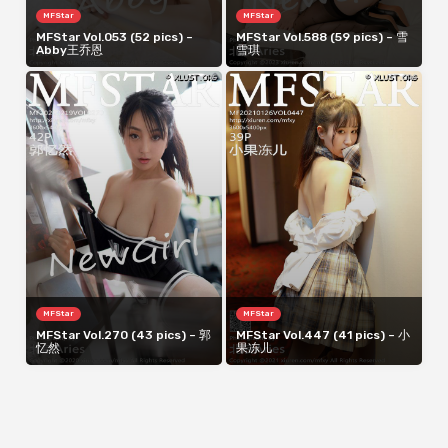
MFStar
MFStar
MFStar Vol.053 (52 pics) –
MFStar Vol.588 (59 pics) – 雪
Abby王乔恩
雪琪
MFStar
MFStar
MFStar Vol.270 (43 pics) – 郭
MFStar Vol.447 (41 pics) – 小
忆然
果冻儿