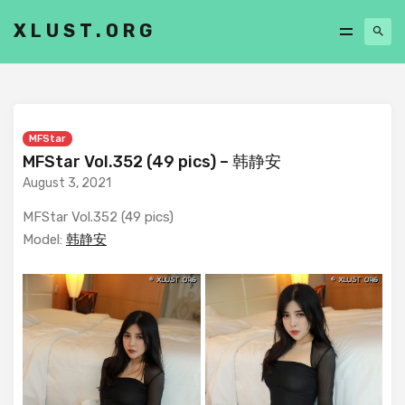
XLUST.ORG
MFStar
MFStar Vol.352 (49 pics) – 韩静安
August 3, 2021
MFStar Vol.352 (49 pics)
Model:
韩静安