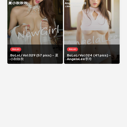
BoLoli
BoLoli
BoLoLi Vol.029 (57 pics) – 夏
BoLoLi Vol.024 (41 pics) –
小秋秋秋
AngelaLee李玲