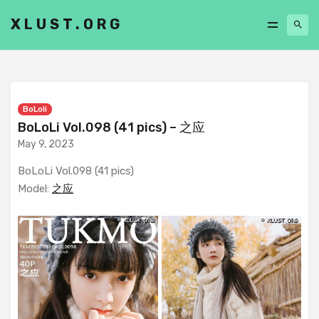
XLUST.ORG
BoLoli
BoLoLi Vol.098 (41 pics) – 之应
May 9, 2023
BoLoLi Vol.098 (41 pics)
Model:
之应